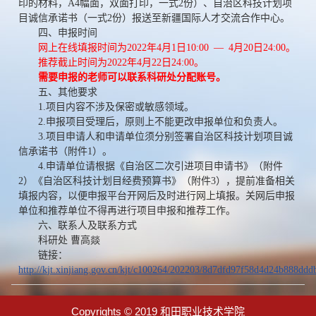
印的材料，
A4
幅面，双面打印，一式
2
份）、自治区科技计划项
目诚信承诺书（一式
2
份）报送至新疆国际人才交流合作中心。
四、申报时间
网上在线填报时间为
2022
年
4
月
1
日
10:00 — 4
月
20
日
24:00
。
推荐截止时间为
2022
年
4
月
22
日
24:00
。
需要申报的老师可以联系科研处分配账号。
五、其他要求
1.
项目内容不涉及保密或敏感领域。
2.
申报项目受理后，原则上不能更改申报单位和负责人。
3.
项目申请人和申请单位须分别签署自治区科技计划项目诚
信承诺书（附件
1
）。
4.
申请单位请根据《自治区二次引进项目申请书》（附件
2
）《自治区科技计划目经费预算书》（附件
3
），提前准备相关
填报内容，以便申报平台开网后及时进行网上填报。关网后申报
单位和推荐单位不得再进行项目申报和推荐工作。
六、联系人及联系方式
科研处 曹高燚
链接：
http://kjt.xinjiang.gov.cn/kjt/c100264/202203/8d7dfd97f58d4d24b888dd
Copyrights © 2019 和田职业技术学院