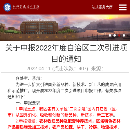
一站式服务大厅
关于申报2022年度自治区二次引进项
目的通知
2022-04-11 (点击次数：
407
) 来源：
各处室、系部：
为进一步扩大引进国外新品种、新技术、新工艺的成果应用
和示范推广，现开展
2022
年度二次引进项目申报工作，有关事项
通知如下：
一、申报要求
1.
申报重点：我区各有关单位
“
二次引进
”
国内其它省（区、
市）从国外消化、吸收和创新的新品种、新技术、新工艺等
。
2.
申报领域：
农林牧渔品种及配套种养技术，区域特色农林
产品提质增效加工技术，农产品贮藏
、烘干、
冷链、物流技术
，