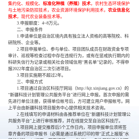
集约化、规模化、
标准化种植（养殖）技术
，农村生态环境保护
与土地污染防控技术，农业资源环境保护利用技术，
农业信息化
技术
，现代农业装备技术等。
3.
申报额度：
4~8
万元。
二、申报条件
1.
申请单位是自治区境内具有独立法人资格的高等院校、科
研院所、企业等。
2.
项目申报单位、参与单位、项目团队成员在财政资金专项
审计、巡视等检查过程中存在违规行为，或有在惩戒执行期内的
科研失信行为记录或相关社会领域信用
“
黑名单
”
记录的，不得申
报
2022
年度自治区二次引进项目。
3.
项目实施期不超过
2
年。
三、申报方式
1.
项目通过自治区科技厅网站（
http://kjt.xinjiang.gov.cn
）的
“
新疆科技计划管理公共服务平台
”
进行网上申报。首次申报的需
先进行单位注册，获得单位帐号后，方可建立用户申报帐号。网
上平台由新疆科技项目服务中心提供相关技术咨询。
2.
在线填写的申请材料由各推荐单位在
“
新疆科技计划管理公
共服务平台
”
上进行审核推荐，并在线提交至自治区科技厅。
3.
项目网上提交推荐后
5
个工作日内，项目申报单位须将签
章齐备的项目申报书（必需是通过系统打印的带
“
正式上报版
”
水