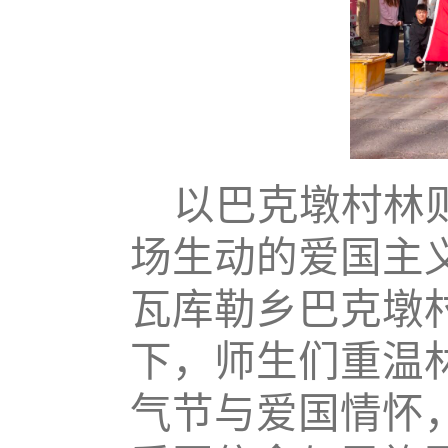
以巴克墩村林
场生动的爱国主
瓦库勒乡巴克墩
下，师生们重温
气节与爱国情怀